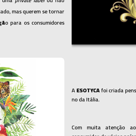
em uma
private label
ou não
cado, mas querem se tornar
çã
o para os consumidores
A
ESOTYCA
foi criada pe
no da Itália.
Com muita atenção aos