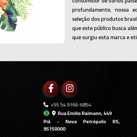
consumidor de vários país
profundamente, nossa e
seleção dos produtos brasi
que este público busca alé
que surgiu esta marca e eti
+55 54 9166-6854
Rua Emilio Raimann, 449
Piá - Nova Petrópolis RS,
95150000